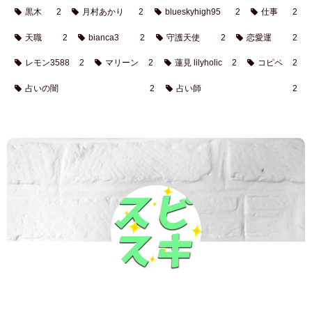
黒木
2
月村あかり
2
blueskyhigh95
2
仕事
2
天職
2
bianca3
2
守護天使
2
恋愛運
2
レモン3588
2
マリーン
2
蓮見 lilyholic
2
コピペ
2
占いの闇
2
占い師
2