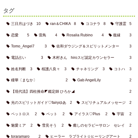
タグ
三日月はづき
10
ran＆CHIKA
8
ココナラ
8
守護霊
5
恋愛
5
雷鳥
4
Rosalia Rubino
4
復縁
3
Tomo_Angel7
3
佐和ダウジング＆スピリットメンター
3
電話占い
3
木村きん hiroスピ認定カウンセラー
3
姓名判断
3
桜護八良々
3
チャネリング
3
コトハ
3
瞳華〔まなか〕
2
Gab AngelLily
2
【現代流】四柱推命◤鑑定師 ひろか◢
2
光のスピリットガイド♡fairyゆあ
2
スピリチュアルメッセージ
2
ペットロス
2
ペット
2
アイラス♡Plus
2
宇宙
2
魅愛ミア
2
雪見そう
2
癒しのセラピーサロン セレイ
2
toraramaro
2
ヒーラー ラブライト☆ヒーリングアート
2