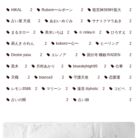
HIKAL
2
Ruborn〜ルボーン
2
龍宮神369叶龍大
2
占い屋 天道
2
あおい めぐみ
2
サナトクマラあき
2
まるタロー
2
美水いろは
2
※ ririka※
2
ひろすえ
2
易えき かれん
2
kokoro〜心〜
2
ヒーリング
2
Desire yasu
2
エレノア
2
国分寺 螺鈿 RADEN
2
黒木
2
月村あかり
2
blueskyhigh95
2
仕事
2
天職
2
bianca3
2
守護天使
2
恋愛運
2
レモン3588
2
マリーン
2
蓮見 lilyholic
2
コピペ
2
占いの闇
2
占い師
2