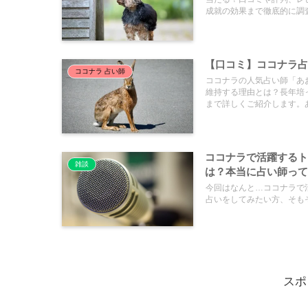
成就の効果まで徹底的に調
【口コミ】ココナラ占
ココナラ 占い師
ココナラの人気占い師「あお
維持する理由とは？長年培
まで詳しくご紹介します。
ココナラで活躍する
雑談
は？本当に占い師っ
今回はなんと…ココナラで
占いをしてみたい方、そもそ.
スポ