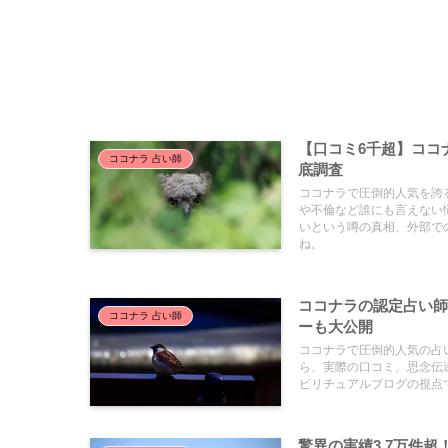
【口コミ6千超】ココ
ココナラ 占い師
底調査
ココナラで圧倒的人気を誇
や不倫など誰にも言えない
いという噂の真相、外部で
ね。
ココナラの認定占い師
ココナラ 占い師
ーも大公開
ココナラで圧倒的人気の占
ら、実際の口コミ、思念伝
ピリチュアルブログの視点
驚異の実績3.7万件