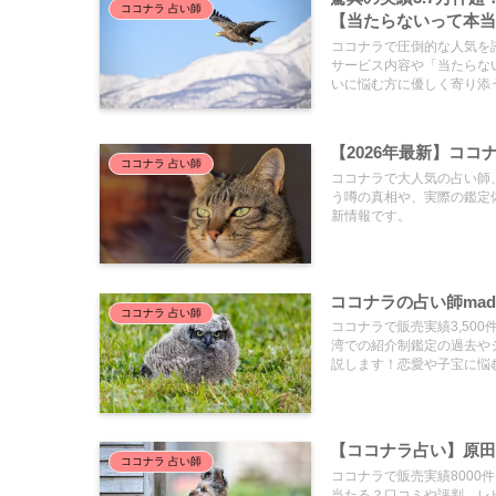
ココナラ 占い師
【当たらないって本
ココナラで圧倒的な人気を
サービス内容や「当たらな
いに悩む方に優しく寄り添
【2026年最新】ココ
ココナラ 占い師
ココナラで大人気の占い師、
う噂の真相や、実際の鑑定
新情報です。
ココナラの占い師mad
ココナラ 占い師
ココナラで販売実績3,500件
湾での紹介制鑑定の過去や
説します！恋愛や子宝に悩
【ココナラ占い】原田
ココナラ 占い師
ココナラで販売実績8000
当たる？口コミや評判、レ