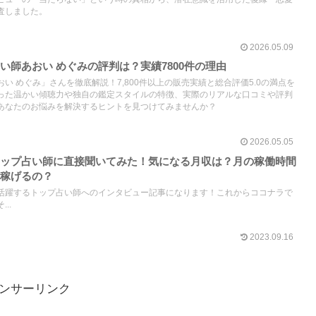
査しました。
2026.05.09
い師あおい めぐみの評判は？実績7800件の理由
い めぐみ」さんを徹底解説！7,800件以上の販売実績と総合評価5.0の満点を
った温かい傾聴力や独自の鑑定スタイルの特徴、実際のリアルな口コミや評判
あなたのお悩みを解決するヒントを見つけてみませんか？
2026.05.05
トップ占い師に直接聞いてみた！気になる月収は？月の稼働時間
て稼げるの？
活躍するトップ占い師へのインタビュー記事になります！これからココナラで
..
2023.09.16
ンサーリンク