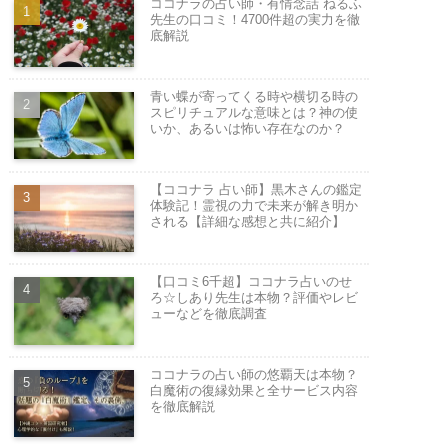
ココナラの占い師・有情念話 ねるふ
先生の口コミ！4700件超の実力を徹
底解説
青い蝶が寄ってくる時や横切る時の
スピリチュアルな意味とは？神の使
いか、あるいは怖い存在なのか？
【ココナラ 占い師】黒木さんの鑑定
体験記！霊視の力で未来が解き明か
される【詳細な感想と共に紹介】
【口コミ6千超】ココナラ占いのせ
ろ☆しあり先生は本物？評価やレビ
ューなどを徹底調査
ココナラの占い師の悠覇天は本物？
白魔術の復縁効果と全サービス内容
を徹底解説