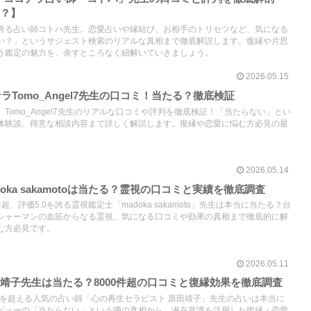
当？】
誇る占い師コトハ先生。恋愛占いや縁結び、お相手のトリセツなど、気になる
い？」というサジェスト検索のリアルな真相まで徹底解説します。復縁や片思
う鑑定の魅力を、余すところなく紐解いていきましょう。
2026.05.15
ナラTomo_Angel7先生の口コミ！当たる？徹底検証
Tomo_Angel7先生のリアルな口コミや評判を徹底検証！「当たらない」とい
体験談、得意な相談内容まで詳しく解説します。復縁や恋愛に悩む方必見の最
2026.05.14
oka sakamotoは当たる？霊視の口コミと実績を徹底調査
超、評価5.0を誇る霊視鑑定士「madoka sakamoto」先生は本当に当たる？台
シャーマンの血筋からなる霊視、気になる口コミや効果の真相まで徹底的に解
む方必見です。
2026.05.11
靖子先生は当たる？8000件超の口コミと復縁効果を徹底調査
件を超える人気の占い師「心の再生セラピスト 原田靖子」先生の占いは本当に
ビューの「当たらない」という噂の真相から、潜在意識を活用した復縁・恋愛