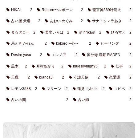
HIKAL
2
Ruborn〜ルボーン
2
龍宮神369叶龍大
2
占い屋 天道
2
あおい めぐみ
2
サナトクマラあき
2
まるタロー
2
美水いろは
2
※ ririka※
2
ひろすえ
2
易えき かれん
2
kokoro〜心〜
2
ヒーリング
2
Desire yasu
2
エレノア
2
国分寺 螺鈿 RADEN
2
黒木
2
月村あかり
2
blueskyhigh95
2
仕事
2
天職
2
bianca3
2
守護天使
2
恋愛運
2
レモン3588
2
マリーン
2
蓮見 lilyholic
2
コピペ
2
占いの闇
2
占い師
2