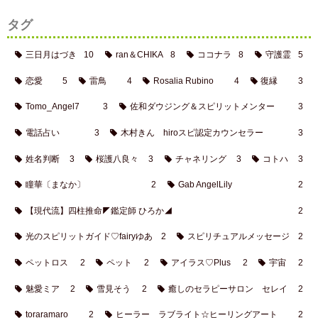
タグ
三日月はづき
10
ran＆CHIKA
8
ココナラ
8
守護霊
5
恋愛
5
雷鳥
4
Rosalia Rubino
4
復縁
3
Tomo_Angel7
3
佐和ダウジング＆スピリットメンター
3
電話占い
3
木村きん hiroスピ認定カウンセラー
3
姓名判断
3
桜護八良々
3
チャネリング
3
コトハ
3
瞳華〔まなか〕
2
Gab AngelLily
2
【現代流】四柱推命◤鑑定師 ひろか◢
2
光のスピリットガイド♡fairyゆあ
2
スピリチュアルメッセージ
2
ペットロス
2
ペット
2
アイラス♡Plus
2
宇宙
2
魅愛ミア
2
雪見そう
2
癒しのセラピーサロン セレイ
2
toraramaro
2
ヒーラー ラブライト☆ヒーリングアート
2