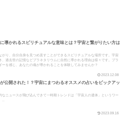
然に導かれるスピリチュアルな意味とは？宇宙と繋がりたい方は
ながり、自分自身を見つめ直すことができるスピリチュアルな場所です。宇宙
き、過去世の記憶などプラネタリウムに自然に導かれる理由は様々です。プラ
ギーを感じ、あなたの魂が導かれることを体験してみませんか？
2023.12.08
体が公開された！？宇宙にまつわるオススメの占いをピックアッ
的なニュースが飛び込んできて一時期トレンドは「宇宙人の遺体」というワー
..
2023.09.16