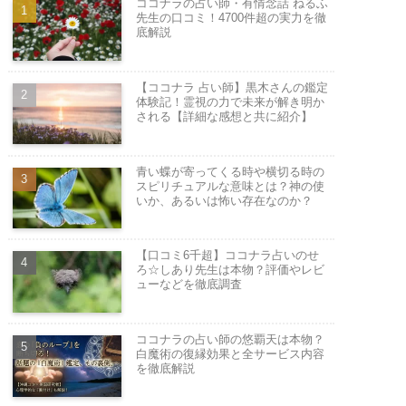
ココナラの占い師・有情念話 ねるふ
先生の口コミ！4700件超の実力を徹
底解説
【ココナラ 占い師】黒木さんの鑑定
体験記！霊視の力で未来が解き明か
される【詳細な感想と共に紹介】
青い蝶が寄ってくる時や横切る時の
スピリチュアルな意味とは？神の使
いか、あるいは怖い存在なのか？
【口コミ6千超】ココナラ占いのせ
ろ☆しあり先生は本物？評価やレビ
ューなどを徹底調査
ココナラの占い師の悠覇天は本物？
白魔術の復縁効果と全サービス内容
を徹底解説