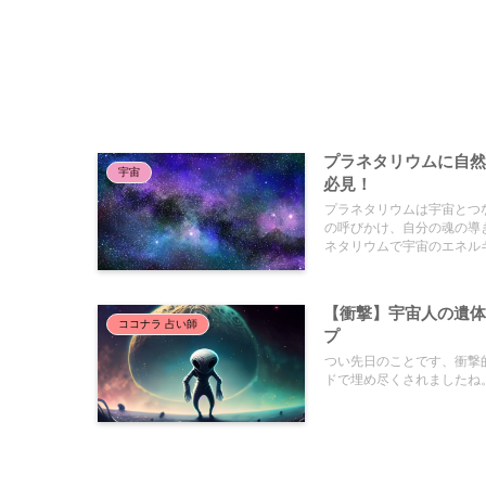
プラネタリウムに自
宇宙
必見！
プラネタリウムは宇宙とつ
の呼びかけ、自分の魂の導
ネタリウムで宇宙のエネル
【衝撃】宇宙人の遺
ココナラ 占い師
プ
つい先日のことです、衝撃
ドで埋め尽くされましたね。.