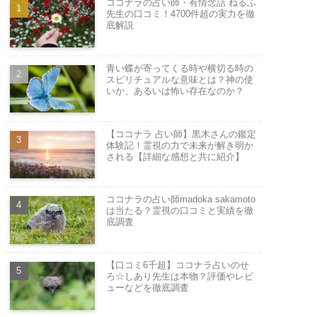
ココナラの占い師・有情念話 ねるふ
先生の口コミ！4700件超の実力を徹
底解説
青い蝶が寄ってくる時や横切る時の
スピリチュアルな意味とは？神の使
いか、あるいは怖い存在なのか？
【ココナラ 占い師】黒木さんの鑑定
体験記！霊視の力で未来が解き明か
される【詳細な感想と共に紹介】
ココナラの占い師madoka sakamoto
は当たる？霊視の口コミと実績を徹
底調査
【口コミ6千超】ココナラ占いのせ
ろ☆しあり先生は本物？評価やレビ
ューなどを徹底調査