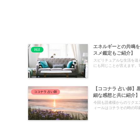
エネルギーとの共鳴
雑談
スメ鑑定もご紹介】
スピリチュアルな生活を送
にも同じことが言えます。電.
【ココナラ 占い師】
ココナラ 占い師
細な感想と共に紹介
今回も読者様からのリクエ
ィールはコチラその時の印象.