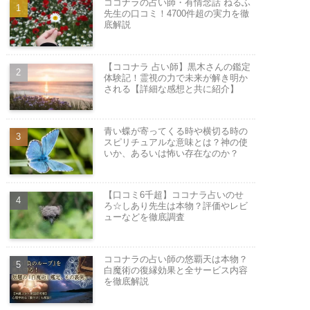
ココナラの占い師・有情念話 ねるふ
先生の口コミ！4700件超の実力を徹
底解説
【ココナラ 占い師】黒木さんの鑑定
体験記！霊視の力で未来が解き明か
される【詳細な感想と共に紹介】
青い蝶が寄ってくる時や横切る時の
スピリチュアルな意味とは？神の使
いか、あるいは怖い存在なのか？
【口コミ6千超】ココナラ占いのせ
ろ☆しあり先生は本物？評価やレビ
ューなどを徹底調査
ココナラの占い師の悠覇天は本物？
白魔術の復縁効果と全サービス内容
を徹底解説