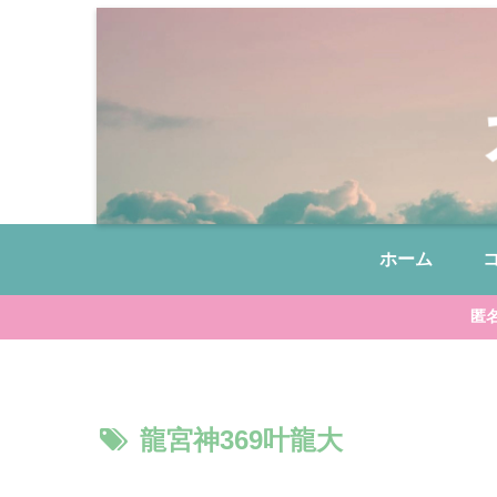
ホーム
匿
龍宮神369叶龍大