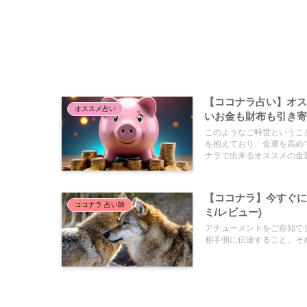
【ココナラ占い】オス
オススメ占い
いお金も財布も引き
このようなご時世というこ
を抱えており、金運を高め
ナラで出来るオススメの金
【ココナラ】今すぐに
ココナラ 占い師
ミ/レビュー)
アチューメントをご存知で
相手側に伝達すること。それ.