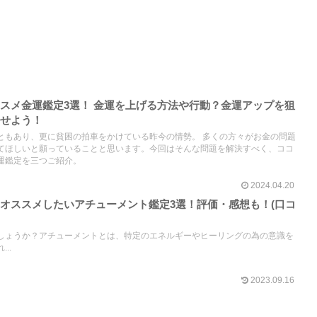
スメ金運鑑定3選！ 金運を上げる方法や行動？金運アップを狙
寄せよう！
ともあり、更に貧困の拍車をかけている昨今の情勢。 多くの方々がお金の問題
てほしいと願っていることと思います。今回はそんな問題を解決すべく、ココ
運鑑定を三つご紹介。
2024.04.20
オススメしたいアチューメント鑑定3選！評価・感想も！(口コ
しょうか？アチューメントとは、特定のエネルギーやヒーリングの為の意識を
..
2023.09.16