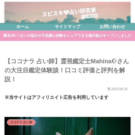
ホーム
サイトマップ
お問い合わせ
匿名OK！占いの悩みや不思議な体験をシェアできる掲示板がオープンしました
【ココナラ 占い師】霊視鑑定士Mahina☪️さん
の大注目鑑定体験談！口コミ評価と評判を解
説！
2023.09.16
※当サイトはアフィリエイト広告を利用しています
ココナラ 占い師