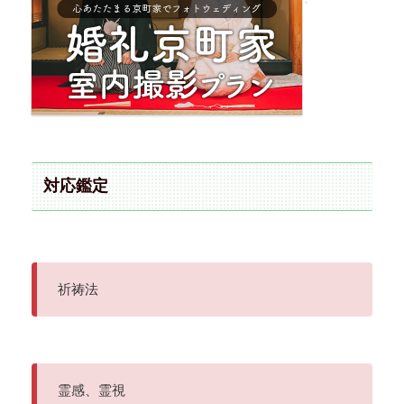
対応鑑定
祈祷法
霊感、霊視