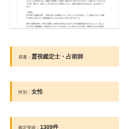
霊視鑑定士・占術師
肩書：
女性
性別：
1309件
鑑定実績：