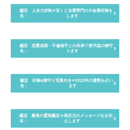
鑑定
人生大好転✴︎宝くじ当選専門の大金運祈祷を
名：
します
鑑定
恋愛成就・不倫相手との未来♡形代塩の御守
名：
ります
鑑定
祈祷&御守り写真付き✴︎2022年の運勢を占い
名：
ます
鑑定
最後の霊視鑑定☆高次元のメッセージをお伝
名：
えします