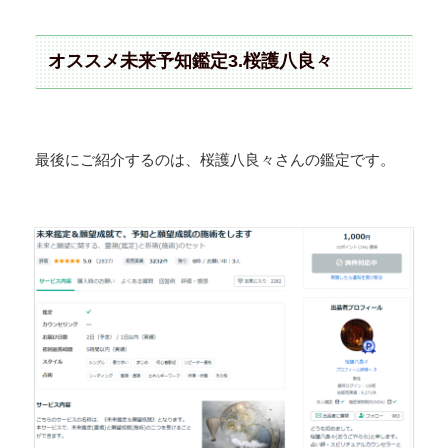
オススメ未来予知鑑定3.桜護八良々
最後にご紹介するのは、桜護八良々さんの鑑定です。