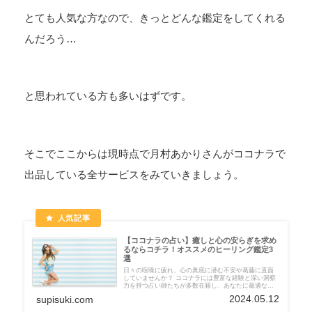
とても人気な方なので、きっとどんな鑑定をしてくれる
んだろう…
と思われている方も多いはずです。
そこでここからは現時点で月村あかりさんがココナラで
出品している全サービスをみていきましょう。
【ココナラの占い】癒しと心の安らぎを求め
るならコチラ！オススメのヒーリング鑑定3
選
日々の喧噪に疲れ、心の奥底に潜む不安や葛藤に直面
していませんか？ ココナラには豊富な経験と深い洞察
力を持つ占い師たちが多数在籍し、あなたに最適なヒ
ーリング鑑定を提供してくださいます。 今回は数ある
2024.05.12
supisuki.com
鑑定者の中から、特に癒しと心の安らぎを求めるあな
たにオススメの3つの鑑定をご紹介します。