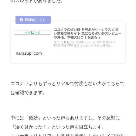
のスレッドがありました。
ココナラの占い師 月村あかり - ナラスピ 占
い情報交換サイト 気になる占い師のレビュー
や評価、本物の口コミを語ろう
タグ: 月村あかり 作成者 トピック 2021年7月24日
12:31 PM #350 返信 とくめいゲスト a 月村あ...
narasupi.com
ココナラよりもずっとリアルで忖度もない声がこちらで
は確認できます。
中には「微妙」といった声もありますし、その反対に
「凄く良かった！」といった声も目立ちます。
ココナラよりもリアルな意見を参考にしたいタイプの方