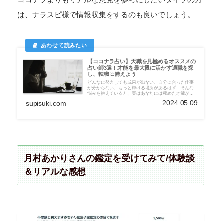
は、ナラスピ様で情報収集をするのも良いでしょう。
【ココナラ占い】天職を見極めるオススメの
占い師3選！才能を最大限に活かす適職を探
し、転職に備えよう
どんなに努力しても成果が出ない、自分に合った仕事
が分からない、もっと輝ける場所があるはず…そんな
悩みを抱えている方、実はあなたには秘めた才能が眠
っているのかもしれません。 そこで今回は、そんなあ
2024.05.09
supisuki.com
なたの才能を最大限に活かせる天職を見極め、仕事を
成功させるための秘訣を伝授してくださる占い師をご
紹介いたします。
月村あかりさんの鑑定を受けてみて/体験談
＆リアルな感想